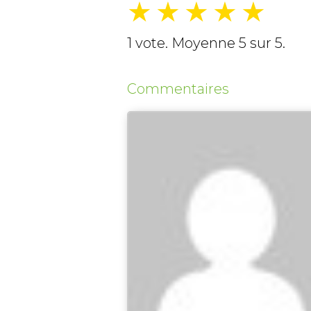
★
★
★
★
★
1
vote. Moyenne
5
sur 5.
Commentaires