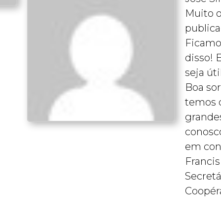
Muito o
publica
Ficamos
disso! 
seja úti
Boa sor
temos c
grande
conosc
em con
Francis
Secret
Coopér